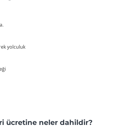
a.
rek yolculuk
eği
i ücretine neler dahildir?