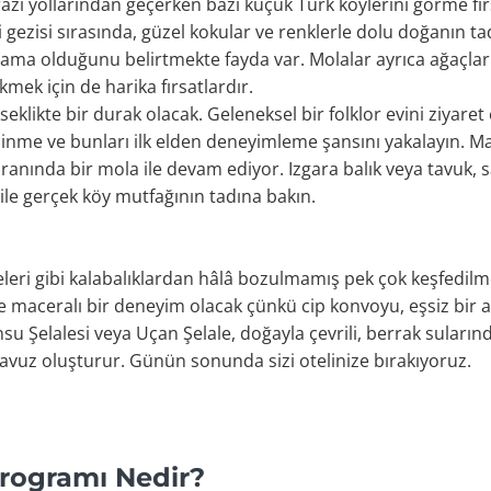
razi yollarından geçerken bazı küçük Türk köylerini görme fır
ri gezisi sırasında, güzel kokular ve renklerle dolu doğanın 
lama olduğunu belirtmekte fayda var. Molalar ayrıca ağaçlar
mek için de harika fırsatlardır.
klikte bir durak olacak. Geleneksel bir folklor evini ziyar
 edinme ve bunları ilk elden deneyimleme şansını yakalayın. 
oranında bir mola ile devam ediyor. Izgara balık veya tavuk,
 ile gerçek köy mutfağının tadına bakın.
leri gibi kalabalıklardan hâlâ bozulmamış pek çok keşfedilme
 maceralı bir deneyim olacak çünkü cip konvoyu, eşsiz bir a
su Şelalesi veya Uçan Şelale, doğayla çevrili, berrak suların
havuz oluşturur. Günün sonunda sizi otelinize bırakıyoruz.
Programı Nedir?