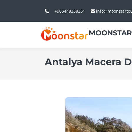
+905448358351
info@moonstarto
MOONSTAR
Antalya Macera D