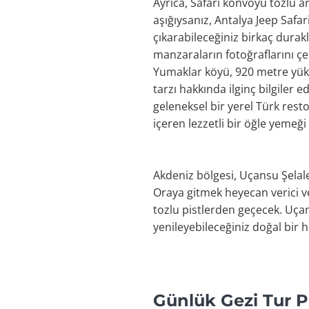
Ayrıca, Safari konvoyu tozlu a
aşığıysanız, Antalya Jeep Safa
çıkarabileceğiniz birkaç durak
manzaraların fotoğraflarını çek
Yumaklar köyü, 920 metre yükse
tarzı hakkında ilginç bilgiler
geleneksel bir yerel Türk rest
içeren lezzetli bir öğle yemeği
Akdeniz bölgesi, Uçansu Şelale
Oraya gitmek heyecan verici ve
tozlu pistlerden geçecek. Uçan
yenileyebileceğiniz doğal bir 
Günlük Gezi Tur 