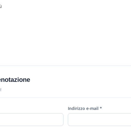
ü
enotazione
!
Indirizzo e-mail *