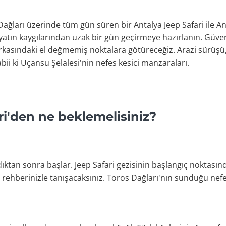
 Dağları üzerinde tüm gün süren bir Antalya Jeep Safari ile Ant
tın kaygılarından uzak bir gün geçirmeye hazırlanın. Güve
 arkasındaki el değmemiş noktalara götüreceğiz. Arazi sürüşü
ii ki Uçansu Şelalesi'nin nefes kesici manzaraları.
ri'den ne beklemelisiniz?
dıktan sonra başlar. Jeep Safari gezisinin başlangıç noktasınd
el rehberinizle tanışacaksınız. Toros Dağları'nın sunduğu nefe