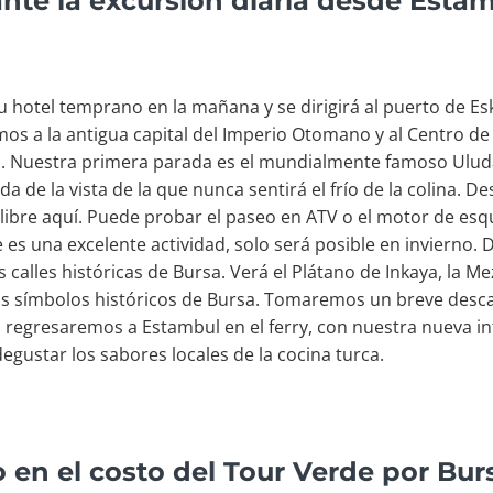
nte la excursión diaria desde Esta
u hotel temprano en la mañana y se dirigirá al puerto de Es
emos a la antigua capital del Imperio Otomano y al Centro d
ria. Nuestra primera parada es el mundialmente famoso Ulud
de la vista de la que nunca sentirá el frío de la colina. D
libre aquí. Puede probar el paseo en ATV o el motor de esq
 es una excelente actividad, solo será posible en invierno. 
s calles históricas de Bursa. Verá el Plátano de Inkaya, la 
los símbolos históricos de Bursa. Tomaremos un breve desca
 regresaremos a Estambul en el ferry, con nuestra nueva i
egustar los sabores locales de la cocina turca.
o en el costo del Tour Verde por Bu