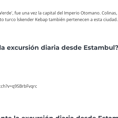
rde', fue una vez la capital del Imperio Otomano. Colinas, s
lato turco İskender Kebap también pertenecen a esta ciudad.
la excursión diaria desde Estambul
tch?v=q9SBrbFvqrc