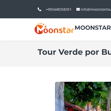
+905448358351
info@moonstarto
MOONSTAR
Tour Verde por B