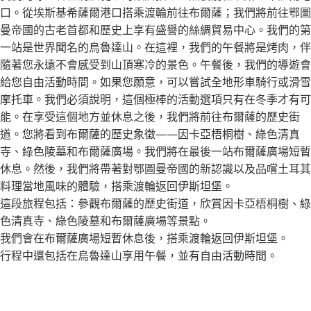
口。從埃斯基希薩爾港口搭乘渡輪前往布爾薩；我們將前往鄂圖
曼帝國的古老首都和歷史上享有盛譽的絲綢貿易中心。我們的第
一站是世界聞名的烏魯達山。在這裡，我們的午餐將是烤肉，伴
隨著您永遠不會感受到山頂寒冷的景色。午餐後，我們的導遊會
給您自由活動時間。如果您願意，可以嘗試全地形車騎行或滑雪
摩托車。我們必須說明，這個極棒的活動選項只有在冬季才有可
能。在享受這個地方並休息之後，我們將前往布爾薩的歷史街
道。您將看到布爾薩的歷史象徵——因卡亞梧桐樹、綠色清真
寺、綠色陵墓和布爾薩廣場。我們將在最後一站布爾薩廣場短暫
休息。然後，我們將帶著對鄂圖曼帝國的新認識以及品嚐土耳其
料理當地風味的體驗，搭乘渡輪返回伊斯坦堡。
這段旅程包括：參觀布爾薩的歷史街道，欣賞因卡亞梧桐樹、綠
色清真寺、綠色陵墓和布爾薩廣場等景點。
我們會在布爾薩廣場短暫休息後，搭乘渡輪返回伊斯坦堡。
行程中還包括在烏魯達山享用午餐，並有自由活動時間。