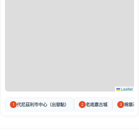
Leaflet
代尼茲利市中心（出發點）
老底嘉古城
棉堡石
1
2
3