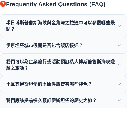
Frequently Asked Questions (FAQ)
半日博斯普魯斯海峽與金角灣之旅途中可以參觀哪些景
點？
您將欣賞到金角灣、博斯普魯斯大橋、多瑪巴切皇宫、奧塔科
伊斯坦堡城市假期是否包含飯店接送？
伊清真寺、如梅利堡壘以及華麗鄂圖曼宅邸的壯麗景觀。
是的，我們為蘇丹艾哈邁德、塔克西姆及周邊地區的中心飯店
我們可以為企業旅行或活動預訂私人博斯普魯斯海峽遊
提供便利的接送服務。
船之旅嗎？
可以！Moonstar Tour 專門提供企業旅行管理，提供私人遊艇
土耳其伊斯坦堡的季節性旅遊有哪些特色？
租賃、企業活動以及私人博斯普魯斯海峽晚餐巡遊。
伊斯坦堡一年四季都提供絕佳的旅遊景點，從春季的鬱金香
我們應該提前多久預訂伊斯坦堡的歷史之旅？
節、夏季的遊船之旅，到歷史悠久的冬季之旅和豐富的美食之
旅。
為了確保聖索菲亞大教堂和托普卡匹皇宮等熱門景點有位，我
們建議旺季時至少提前 3 到 7 天預訂。