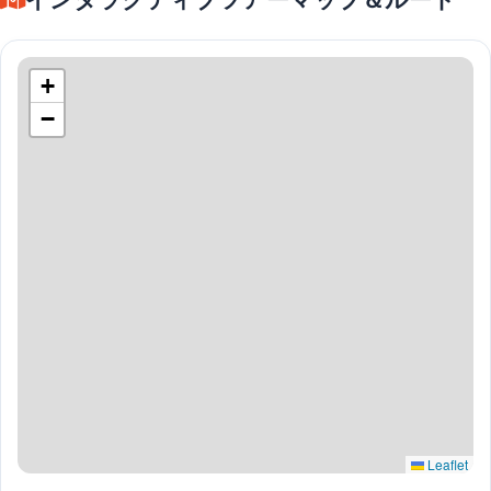
+
−
Leaflet