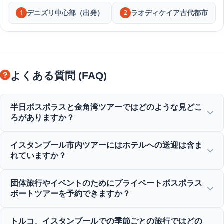
デニズリ中心部（出発）
ラオディケイア古代都市
1
2
よくある質問 (FAQ)
半日ボスポラスと金角湾ツアーではどのような見どこ
ろがありますか？
金角湾、ボスポラス橋、ドルマバフチェ宮殿、オルタキョイ
イスタンブール市内ツアーにはホテルへの送迎は含ま
モスク、ルメリ要塞、そして優雅なオスマン帝国の別荘の素
れていますか？
晴らしい景色をお楽しみいただけます。
はい、スルタンアフメット、タクシム、および周辺エリアの
団体旅行やイベントのためにプライベートボスポラス
中心部にあるホテルへの便利な送迎サービスを提供していま
ボートツアーを予約できますか？
す。
はい！Moonstar Tourは、カスタマイズされたヨットチャー
トルコ、イスタンブールでの季節ごとの旅行ではどの