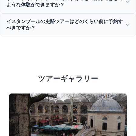
ター、企業イベント、プライベートボスポラスクルーズディ
ような体験ができますか？
ナーを提供し、団体旅行の管理を専門としています。
イスタンブールは、春のチューリップフェスティバルから夏
イスタンブールの史跡ツアーはどのくらい前に予約す
のクルーズ、歴史的な冬の旅行、豊かなグルメツアーまで、
べきですか？
年間を通じて素晴らしい魅力を提供しています。
アヤソフィアやトプカプ宮殿などの人気観光地の空き状況を
確保するために、ハイシーズンは少なくとも3～7日前まで
のご予約をお勧めします。
ツアーギャラリー