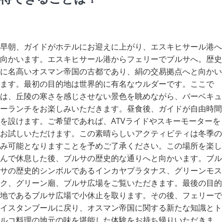
早朝、ガイドがホテルにお迎えに上がり、エスキヒサール港へ
向かいます。エスキヒサール港からフェリーでブルサへ。歴史
に名高いオスマン帝国の古都であり、絹の交易拠点へと向かい
ます。最初の目的地は世界的に有名なウルダーです。ここで
は、丘陵の寒さを感じさせない景色を眺めながら、バーベキュ
ーランチをお楽しみいただきます。昼食後、ガイドが自由時間
を設けます。ご希望であれば、ATVライドやスキーモーターを
お試しいただけます。この素晴らしいアクティビティは冬季の
み可能となりますことを予めご了承ください。この場所を楽し
んで休息した後、ブルサの歴史的な通りへと向かいます。ブル
サの歴史的シンボルであるインカヤプラタナス、グリーンモス
ク、グリーン廟、ブルサ広場をご覧いただきます。最後の目的
地であるブルサ広場で小休止を取ります。その後、フェリーで
イスタンブールに戻り、オスマン帝国に関する新たな知識とト
ルコ料理の地元の味を堪能した体験をお持ち帰りいただきま