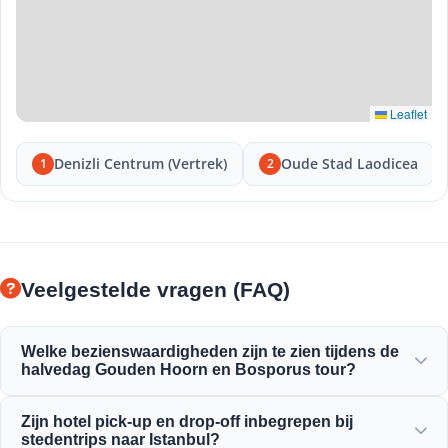
Leaflet
Denizli Centrum (Vertrek)
Oude Stad Laodicea
1
2
Veelgestelde vragen (FAQ)
Welke bezienswaardigheden zijn te zien tijdens de
halvedag Gouden Hoorn en Bosporus tour?
U zult genieten van het prachtige uitzicht op de Gouden
Zijn hotel pick-up en drop-off inbegrepen bij
Hoorn, de Bosporusbrug, het Dolmabahçepaleis, de
stedentrips naar Istanbul?