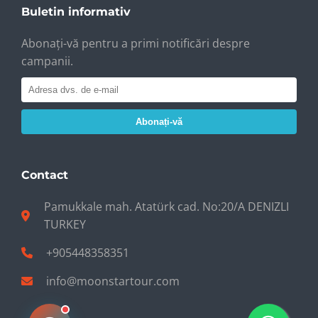
Buletin informativ
Abonați-vă pentru a primi notificări despre
campanii.
Abonați-vă
Contact
Pamukkale mah. Atatürk cad. No:20/A DENIZLI
TURKEY
+905448358351
info@moonstartour.com