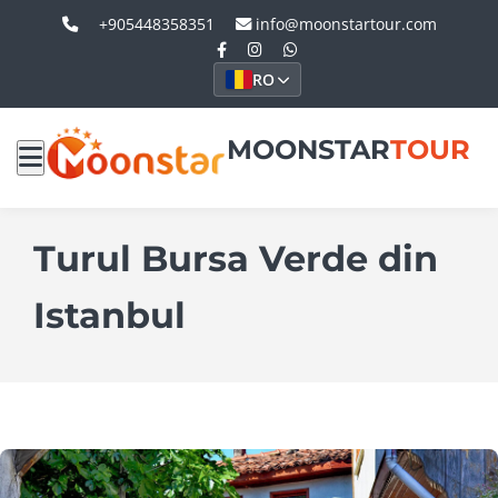
+905448358351
info@moonstartour.com
RO
MOONSTAR
TOUR
Turul Bursa Verde din
Istanbul