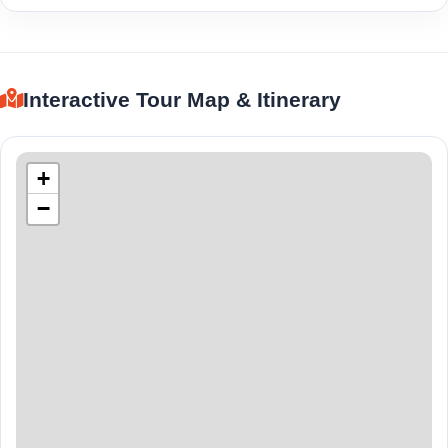
Interactive Tour Map & Itinerary
+
−