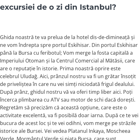
excursiei de o zi din Istanbul?
Ghida noastră te va prelua de la hotel dis-de-dimineață și
ne vom îndrepta spre portul Eskihisar. Din portul Eskihisar
până la Bursa cu feribotul; Vom merge la fosta capitală a
Imperiului Otoman și la Centrul Comercial al Mătăsii, care
are o reputație în istorie. Prima noastră oprire este
celebrul Uludağ. Aici, prânzul nostru va fi un grătar însoțit
de priveliștea în care nu vei simți niciodată frigul dealului.
După prânz, ghidul nostru vă va oferi timp liber aici. Poți
încerca plimbarea cu ATV sau motor de schi dacă dorești.
Regretăm să precizăm că această opțiune, care este o
activitate excelentă, va fi posibilă doar iarna. După ce te vei
bucura de acest loc și te vei odihni, vom merge pe străzile
istorice ale Bursei. Vei vedea Platanul Inkaya, Moscheea
Verde, Mormântul Verde și piața Bursa, care sunt