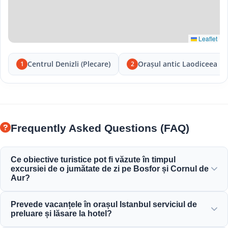
Leaflet
Centrul Denizli (Plecare)
Orașul antic Laodiceea
1
2
Frequently Asked Questions (FAQ)
Ce obiective turistice pot fi văzute în timpul
excursiei de o jumătate de zi pe Bosfor și Cornul de
Aur?
Vă veți bucura de priveliștea superbă a Cornului de Aur,
Prevede vacanțele în orașul Istanbul serviciul de
Podului Bosfor, Palatului Dolmabahçe, Moscheei Ortaköy,
preluare și lăsare la hotel?
Cetății Rumeli și a elegantelor conace otomane.