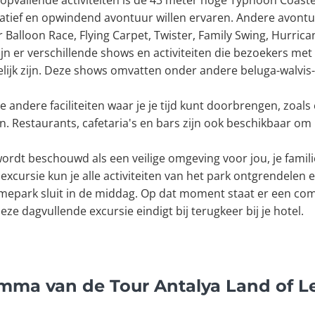
opvallende activiteiten is de 43 meter hoge Typhoon Coaste
atief en opwindend avontuur willen ervaren. Andere avontuurl
ir Balloon Race, Flying Carpet, Twister, Family Swing, Hurri
k zijn er verschillende shows en activiteiten die bezoekers m
lijk zijn. Deze shows omvatten onder andere beluga-walvis-
 andere faciliteiten waar je je tijd kunt doorbrengen, zoal
. Restaurants, cafetaria's en bars zijn ook beschikbaar om
dt beschouwd als een veilige omgeving voor jou, je familie
xcursie kun je alle activiteiten van het park ontgrendelen e
mepark sluit in de middag. Op dat moment staat er een comf
Deze dagvullende excursie eindigt bij terugkeer bij je hotel.
amma van de Tour Antalya Land of 