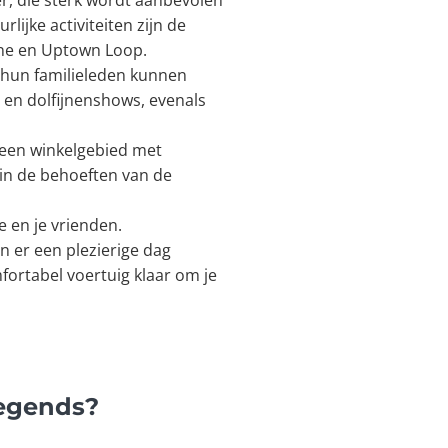
r, die sterk wordt aanbevolen
ijke activiteiten zijn de
cane en Uptown Loop.
et hun familieleden kunnen
 en dolfijnenshows, evenals
s een winkelgebied met
 in de behoeften van de
 en je vrienden.
n er een plezierige dag
ortabel voertuig klaar om je
Legends?