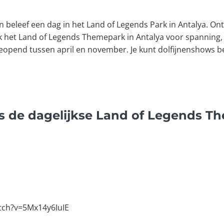
n beleef een dag in het Land of Legends Park in Antalya. Ontd
k het Land of Legends Themepark in Antalya voor spanning, 
eopend tussen april en november. Je kunt dolfijnenshows be
ns de dagelijkse Land of Legends T
tch?v=5Mx14y6IuIE