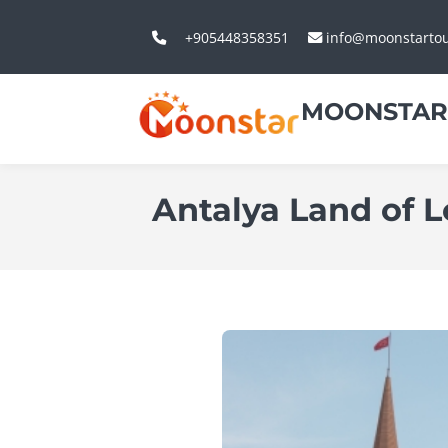
+905448358351
info@moonstarto
MOONSTAR
Antalya Land of 