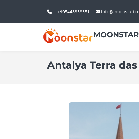
+905448358351
info@moonstarto
MOONSTAR
Antalya Terra da