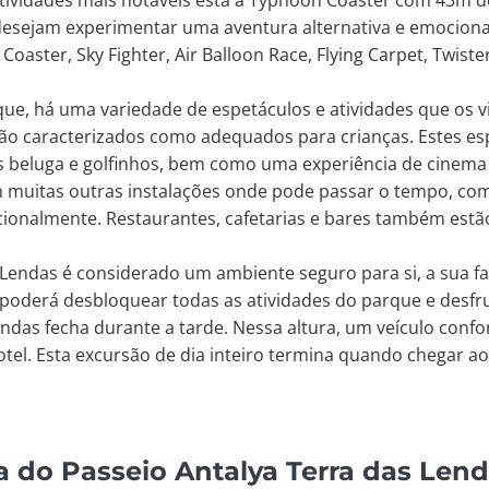
tividades mais notáveis está a Typhoon Coaster com 43m de
 desejam experimentar uma aventura alternativa e emociona
Coaster, Sky Fighter, Air Balloon Race, Flying Carpet, Twiste
que, há uma variedade de espetáculos e atividades que os v
são caracterizados como adequados para crianças. Estes es
as beluga e golfinhos, bem como uma experiência de cinema
 muitas outras instalações onde pode passar o tempo, c
ionalmente. Restaurantes, cafetarias e bares também estão
Lendas é considerado um ambiente seguro para si, a sua fa
 poderá desbloquear todas as atividades do parque e desfru
das fecha durante a tarde. Nessa altura, um veículo confor
otel. Esta excursão de dia inteiro termina quando chegar ao
 do Passeio Antalya Terra das Len