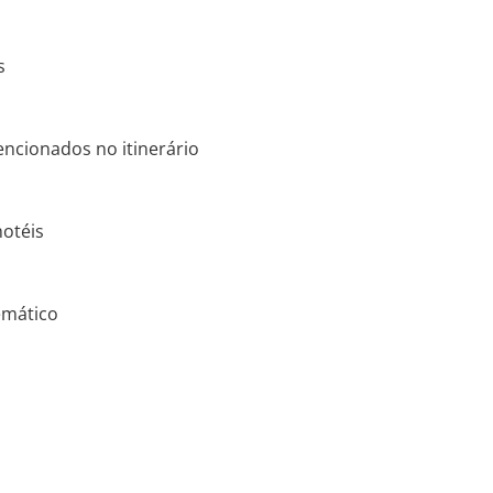
s
encionados no itinerário
hotéis
emático