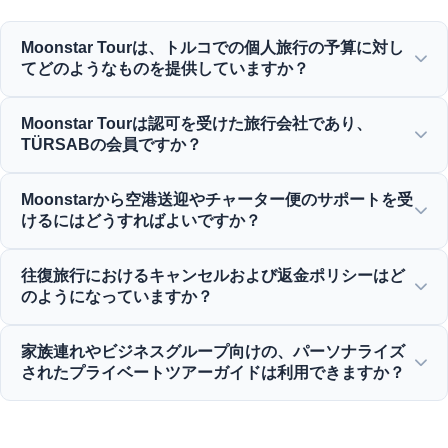
Moonstar Tourは、トルコでの個人旅行の予算に対し
てどのようなものを提供していますか？
Moonstar Tourは、法人旅行、ビジネス、レジャー向けに幅
Moonstar Tourは認可を受けた旅行会社であり、
広いパーソナライズされたサービスを提供し、あらゆる予算
TÜRSABの会員ですか？
に合わせたコストパフォーマンスの高いオプションを提供し
ています。
はい、Moonstar Tourは完全な認可を受けたA級旅行代理店
Moonstarから空港送迎やチャーター便のサポートを受
であり、TÜRSAB（トルコ旅行代理店協会）の誇りある会員
けるにはどうすればよいですか？
であり、最大限の信頼性を保証しています。
空港送迎、バスチケット、チャーター便の予約は、当社のウ
往復旅行におけるキャンセルおよび返金ポリシーはど
ェブサイトから直接、または24時間365日対応のカスタマー
のようになっていますか？
サポートチームにご連絡いただくことで行えます。
ほとんどの標準的な日帰りツアーでは、通常出発の24時間
家族連れやビジネスグループ向けの、パーソナライズ
前まで無料キャンセルが可能な、寛大なキャンセルポリシー
されたプライベートツアーガイドは利用できますか？
を提供しています。
はい！プライベートな家族、ビジネス、または法人グループ
向けにカスタマイズされたサービスを提供し、プロの多言語