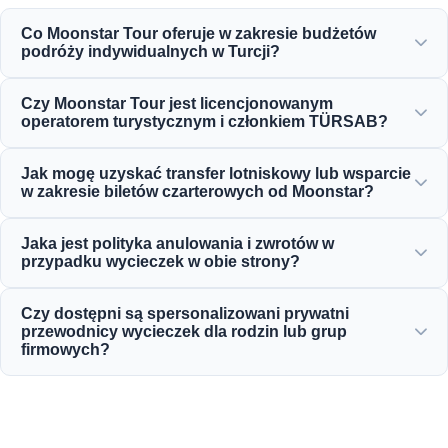
Co Moonstar Tour oferuje w zakresie budżetów
podróży indywidualnych w Turcji?
Moonstar Tour oferuje szeroką gamę spersonalizowanych
Czy Moonstar Tour jest licencjonowanym
usług dla podróży korporacyjnych, służbowych i
operatorem turystycznym i członkiem TÜRSAB?
rekreacyjnych, oferując opcje dostosowane do każdego
budżetu, zapewniające dobry stosunek jakości do ceny.
Tak, Moonstar Tour jest w pełni licencjonowaną agencją
Jak mogę uzyskać transfer lotniskowy lub wsparcie
turystyczną klasy A i dumnym członkiem TÜRSAB
w zakresie biletów czarterowych od Moonstar?
(Stowarzyszenia Tureckich Agentów Turystycznych), co
gwarantuje maksymalną wiarygodność.
Rezerwacji transferu lotniskowego, biletów autobusowych
Jaka jest polityka anulowania i zwrotów w
i lotów czarterowych można dokonać bezpośrednio na
przypadku wycieczek w obie strony?
naszej stronie internetowej lub kontaktując się z naszym
zespołem obsługi klienta dostępnym 24/7.
Oferujemy hojną politykę anulowania, która zazwyczaj
Czy dostępni są spersonalizowani prywatni
pozwala na bezpłatną rezygnację do 24 godzin przed
przewodnicy wycieczek dla rodzin lub grup
odlotem w przypadku większości standardowych
firmowych?
wycieczek dziennych.
Tak! Wierzymy w oferowanie usług szytych na miarę dla
prywatnych rodzin, grup służbowych lub korporacyjnych,
zapewniając profesjonalnych, wielojęzycznych