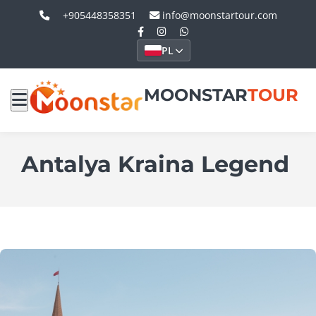
+905448358351
info@moonstartour.com
PL
MOONSTAR
TOUR
Antalya Kraina Legend