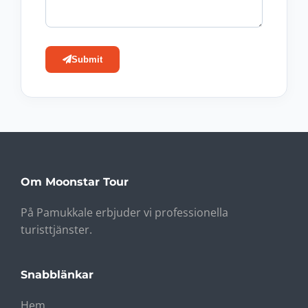
Submit
Om Moonstar Tour
På Pamukkale erbjuder vi professionella
turisttjänster.
Snabblänkar
Hem