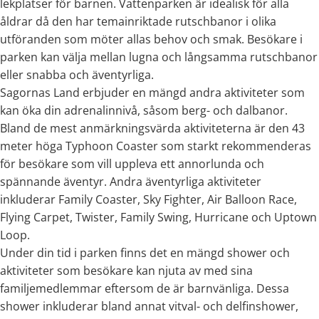
lekplatser för barnen. Vattenparken är idealisk för alla
åldrar då den har temainriktade rutschbanor i olika
utföranden som möter allas behov och smak. Besökare i
parken kan välja mellan lugna och långsamma rutschbanor
eller snabba och äventyrliga.
Sagornas Land erbjuder en mängd andra aktiviteter som
kan öka din adrenalinnivå, såsom berg- och dalbanor.
Bland de mest anmärkningsvärda aktiviteterna är den 43
meter höga Typhoon Coaster som starkt rekommenderas
för besökare som vill uppleva ett annorlunda och
spännande äventyr. Andra äventyrliga aktiviteter
inkluderar Family Coaster, Sky Fighter, Air Balloon Race,
Flying Carpet, Twister, Family Swing, Hurricane och Uptown
Loop.
Under din tid i parken finns det en mängd shower och
aktiviteter som besökare kan njuta av med sina
familjemedlemmar eftersom de är barnvänliga. Dessa
shower inkluderar bland annat vitval- och delfinshower,