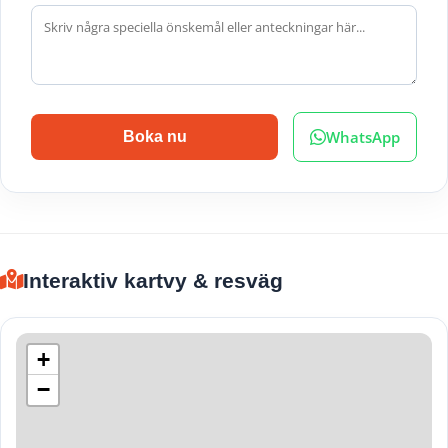
WhatsApp
Boka nu
Interaktiv kartvy & resväg
+
−