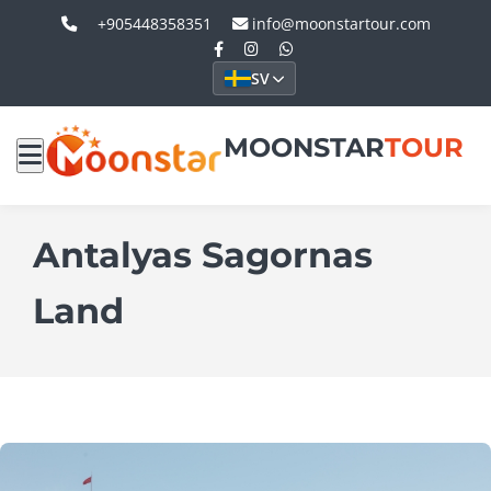
+905448358351
info@moonstartour.com
SV
MOONSTAR
TOUR
Antalyas Sagornas
Land