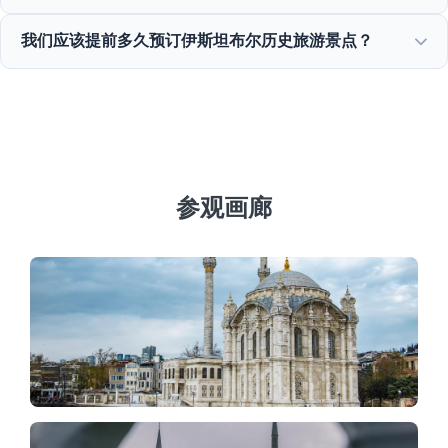
伊斯坦布尔全年12个月提供绝佳的景点，从春季的郁金香节
我们应该提前多久预订伊斯坦布尔历史旅游景点？
到夏季的游船之旅、历史冬季游以及丰富的美食之旅。
我们建议在旺季至少提前3至7天预订，以确保圣索菲亚大教
堂和托普卡帕宫等热门景点的可用性。
参观画廊