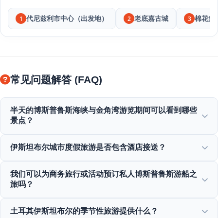
代尼兹利市中心（出发地）
老底嘉古城
棉花堡
1
2
3
常见问题解答 (FAQ)
半天的博斯普鲁斯海峡与金角湾游览期间可以看到哪些
景点？
您将欣赏到金角湾、博斯普鲁斯大桥、多玛巴切宫、奥塔柯伊
伊斯坦布尔城市度假旅游是否包含酒店接送？
清真寺、鲁梅利堡垒以及优雅奥斯曼别墅的壮丽景色。
是的，我们为位于苏丹艾哈迈德、塔克西姆及周边地区的中心
我们可以为商务旅行或活动预订私人博斯普鲁斯游船之
酒店提供便捷的酒店接送服务。
旅吗？
是的！Moonstar Tour专注于商务旅行管理，提供定制游艇租
土耳其伊斯坦布尔的季节性旅游提供什么？
赁、企业活动以及私人博斯普鲁斯晚餐巡游。