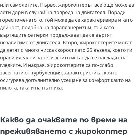
или самолетите. Първо, жирокоптерът все още може да
лети дори в случай на повреда на двигателя. Поради
гореспоменатото, той може да се характеризира и като
дейност, подобна на парапланеризъм, тъй като
въртящите се перки продължават да се въртят
независимо от двигателя. Второ, жирокоптерите могат
да летят с много ниска скорост като 25 възела, което ги
прави идеални за тези, които искат да се насладят на
гледките. И накрая, жирокоптерите са по-слабо
засегнати от турбуленция, характеристика, която
осигурява допълнително усещане за комфорт както на
пилота, така и на пътника.
Какво да очаквате по време на
преживяването с жирокоптер