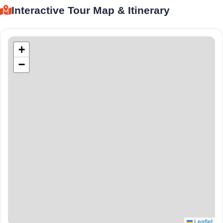
Interactive Tour Map & Itinerary
+
−
Leaflet