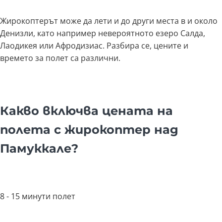
Жирокоптерът може да лети и до други места в и около
Денизли, като например невероятното езеро Салда,
Лаодикея или Афродизиас. Разбира се, цените и
времето за полет са различни.
Какво включва цената на
полета с жирокоптер над
Памуккале?
8 - 15 минути полет