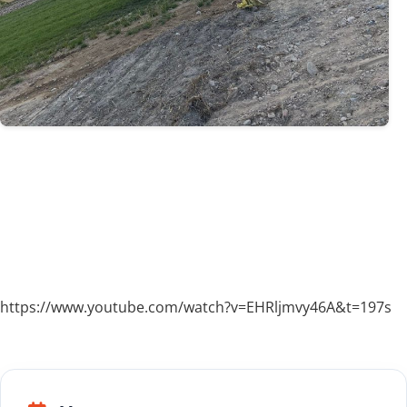
https://www.youtube.com/watch?v=EHRljmvy46A&t=197s