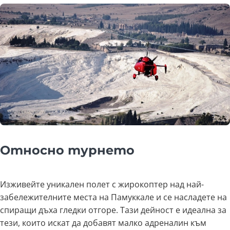
Относно турнето
Изживейте уникален полет с жирокоптер над най-
забележителните места на Памуккале и се насладете на
спиращи дъха гледки отгоре. Тази дейност е идеална за
тези, които искат да добавят малко адреналин към