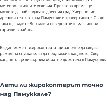
метеорологичните условия. През това време ще
можете да наблюдавате древния град Хиераполис,
древния театър, град Памуккале и травертините. Също
така ще видите Дензили и невероятните маслинови
горички в района.
В един момент жирокоптерът ще започне да следва
режим на спускане, за да продължи с кацането. След
кацането ще ви върнем обратно до хотела в Памуккале.
Лети ли жирокоптерът точно
над Памуккале?