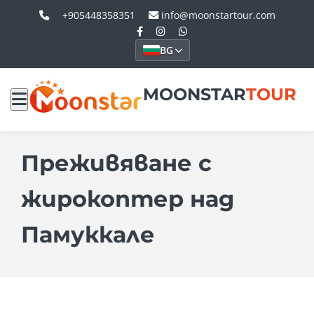
+905448358351
info@moonstartour.com
BG
MOONSTAR
TOUR
Преживяване с
жирокоптер над
Памуккале