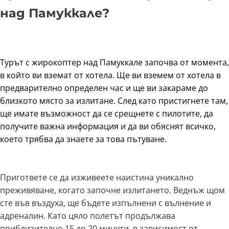
над Памуккале?
Турът с жирокоптер над Памуккале започва от момента,
в който ви вземат от хотела. Ще ви вземем от хотела в
предварително определен час и ще ви закараме до
близкото място за излитане. След като пристигнете там,
ще имате възможност да се срещнете с пилотите, да
получите важна информация и да ви обяснят всичко,
което трябва да знаете за това пътуване.
Пригответе се да изживеете наистина уникално
преживяване, когато започне излитането. Веднъж щом
сте във въздуха, ще бъдете изпълнени с вълнение и
адреналин. Като цяло полетът продължава
приблизително 15 до 20 минути, в зависимост от