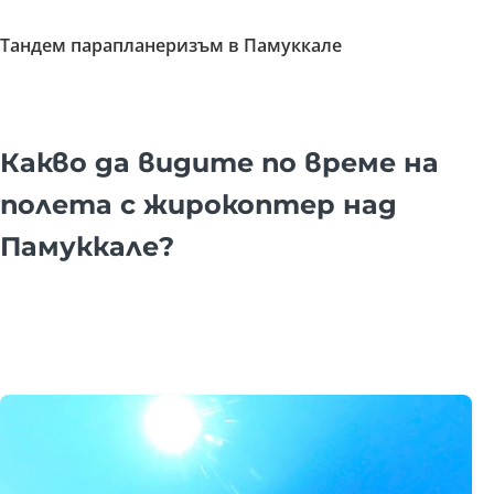
Тандем парапланеризъм в Памуккале
Какво да видите по време на
полета с жирокоптер над
Памуккале?