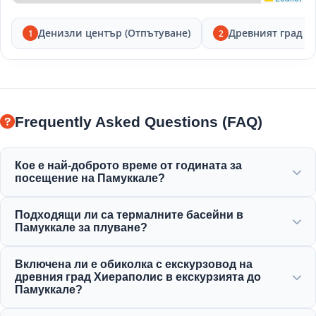
Денизли център (Отпътуване)
Древният град Л
1
2
Frequently Asked Questions (FAQ)
Кое е най-доброто време от годината за
посещение на Памуккале?
Памуккале е красиво през цялата година, но пролетта
Подходящи ли са термалните басейни в
(април-юни) и есента (септември-ноември) предлагат
Памуккале за плуване?
най-приятното време за изследване на белите тераси
и древните руини на Хиераполис.
Да! Термалните води в травертините и Античния
Включена ли е обиколка с екскурзовод на
басейн на Клеопатра са богати на минерали и се
древния град Хиераполис в екскурзията до
поддържат на идеална, топла и релаксираща
Памуккале?
температура за плуване.
Да, всички наши екскурзии до Памуккале включват