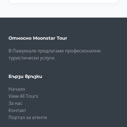
Относно Moonstar Tour
В Памуккале предлагаме професионални
туристически услуги.
Бързи връзки
Начало
View All Tours
За нас
Контакт
Портал за агенти