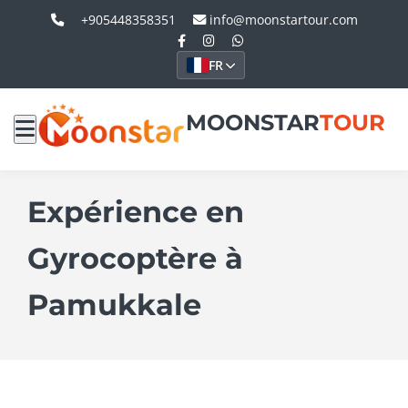
+905448358351
info@moonstartour.com
FR
MOONSTAR
TOUR
Expérience en
Gyrocoptère à
Pamukkale