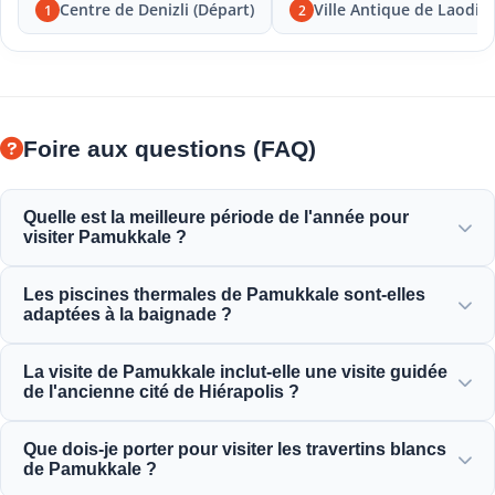
Centre de Denizli (Départ)
Ville Antique de Laodic
1
2
Foire aux questions (FAQ)
Quelle est la meilleure période de l'année pour
visiter Pamukkale ?
Pamukkale est magnifique toute l'année, mais le
Les piscines thermales de Pamukkale sont-elles
printemps (avril-juin) et l'automne (septembre-novembre)
adaptées à la baignade ?
offrent le temps le plus agréable pour explorer les
terrasses blanches et les ruines antiques de Hiérapolis.
Oui ! Les eaux thermales des travertins et l'ancienne
La visite de Pamukkale inclut-elle une visite guidée
piscine de Cléopâtre sont riches en minéraux et
de l'ancienne cité de Hiérapolis ?
maintenues à une température parfaite, chaude et
relaxante, pour la baignade.
Oui, toutes nos excursions à Pamukkale incluent une visite
Que dois-je porter pour visiter les travertins blancs
guidée professionnelle de Hiérapolis, comprenant le
de Pamukkale ?
théâtre antique, la nécropole et les ruines historiques.