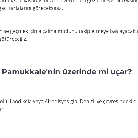
 Pamukkale kasabasını ve Travertenleri gözlemleyebileceksiniz.
cı tarlalarını göreceksiniz.
r inişe geçmek için alçalma modunu takip etmeye başlayacaktır
götüreceğiz.
e Pamukkale'nin üzerinde mi uçar?
ü, Laodikeia veya Afrodisyas gibi Denizli ve çevresindeki diğe
ır.