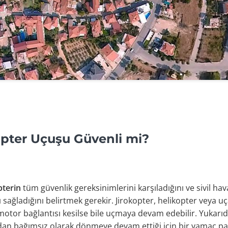
pter Uçuşu Güvenli mi?
pterin
tüm güvenlik gereksinimlerini karşıladığını ve sivil ha
 sağladığını belirtmek gerekir. Jirokopter, helikopter veya u
er motor bağlantısı kesilse bile uçmaya devam edebilir. Yuka
an bağımsız olarak dönmeye devam ettiği için bir yamaç par