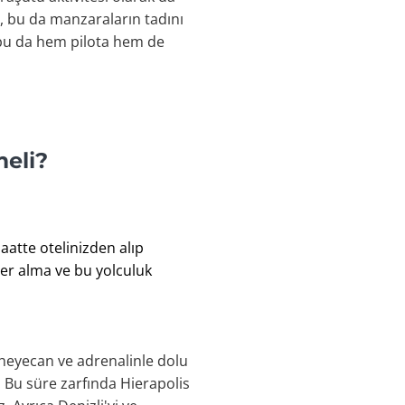
ir, bu da manzaraların tadını
, bu da hem pilota hem de
eli?
aatte otelinizden alıp
ler alma ve bu yolculuk
 heyecan ve adrenalinle dolu
. Bu süre zarfında Hierapolis