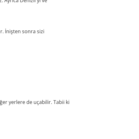
 Ayrıca Denizli'yi ve
. İnişten sonra sizi
r yerlere de uçabilir. Tabii ki