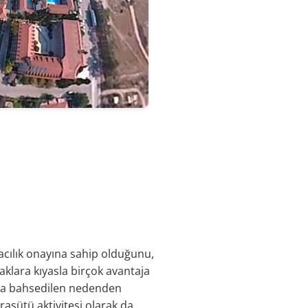
vacılık onayına sahip olduğunu,
çaklara kıyasla birçok avantaja
rıda bahsedilen nedenden
aşütü aktivitesi olarak da