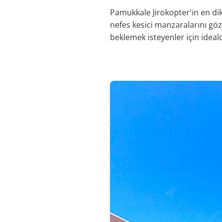
Pamukkale Jirokopter'in en di
nefes kesici manzaralarını gözl
beklemek isteyenler için ideald