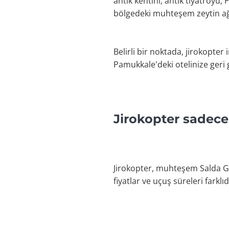
antik kentini, antik tiyatroyu,
bölgedeki muhteşem zeytin ağa
Belirli bir noktada, jirokopte
Pamukkale'deki otelinize geri 
Jirokopter sadec
Jirokopter, muhteşem Salda Göl
fiyatlar ve uçuş süreleri farklıd