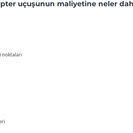
ter uçuşunun maliyetine neler dahi
 noktaları
eri