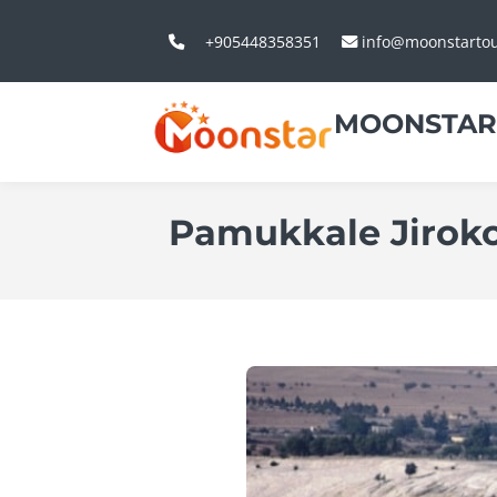
+905448358351
info@moonstarto
MOONSTAR
Pamukkale Jirok