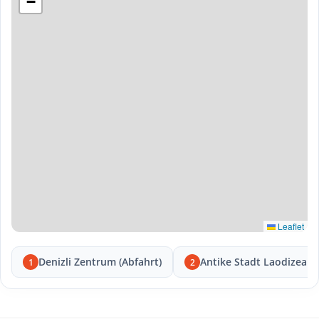
−
Leaflet
Denizli Zentrum (Abfahrt)
Antike Stadt Laodizea
1
2