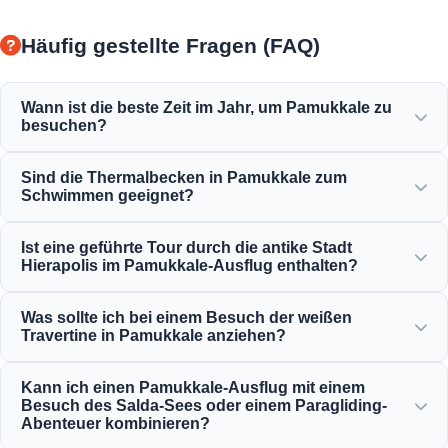
Häufig gestellte Fragen (FAQ)
Wann ist die beste Zeit im Jahr, um Pamukkale zu
besuchen?
Pamukkale ist das ganze Jahr über schön, aber der
Sind die Thermalbecken in Pamukkale zum
Frühling (April-Juni) und der Herbst (September-November)
Schwimmen geeignet?
bieten das angenehmste Wetter, um die weißen Terrassen
und die antiken Ruinen von Hierapolis zu erkunden.
Ja! Das Thermalwasser in den Travertinen und der antike
Ist eine geführte Tour durch die antike Stadt
Pool der Kleopatra sind reich an Mineralien und werden
Hierapolis im Pamukkale-Ausflug enthalten?
auf einer perfekten, warmen und entspannenden
Temperatur zum Schwimmen gehalten.
Ja, alle unsere Pamukkale-Ausflüge beinhalten eine
Was sollte ich bei einem Besuch der weißen
professionell geführte Tour durch Hierapolis, einschließlich
Travertine in Pamukkale anziehen?
des antiken Theaters, der Nekropole und der historischen
Ruinen.
Um die empfindlichen Kalksteinformationen zu schützen,
Kann ich einen Pamukkale-Ausflug mit einem
müssen Sie barfuß auf den weißen Travertinen laufen.
Besuch des Salda-Sees oder einem Paragliding-
Tragen Sie bequeme Wanderschuhe für den Weg nach
Abenteuer kombinieren?
Hierapolis und bringen Sie Badekleidung, ein Handtuch