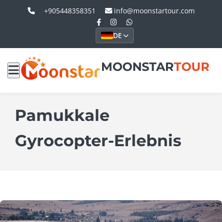
+905448358351
info@moonstartour.com
DE
MOONSTAR
TOUR
Pamukkale
Gyrocopter-Erlebnis