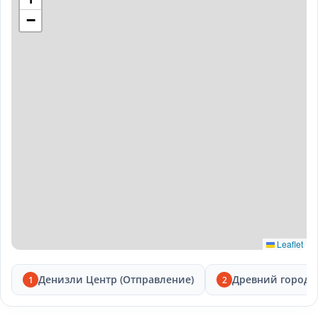
−
Leaflet
Денизли Центр (Отправление)
Древний город 
1
2