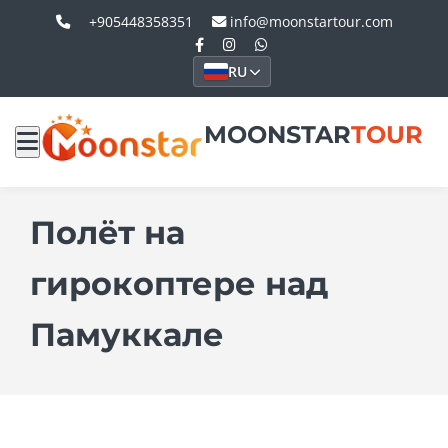
+905448358351
info@moonstartour.com
RU
MOONSTAR
TOUR
Полёт на
гирокоптере над
Памуккале