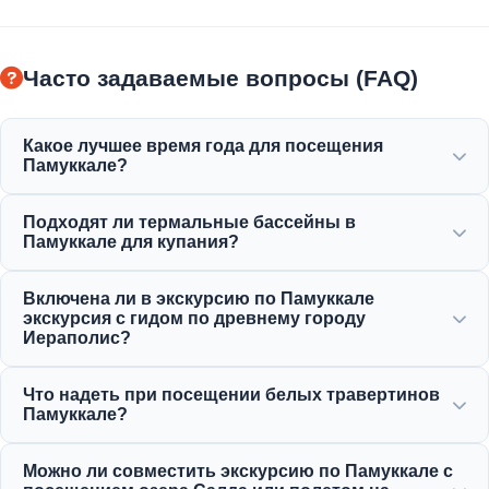
Часто задаваемые вопросы (FAQ)
Какое лучшее время года для посещения
Памуккале?
Памуккале прекрасен круглый год, но весна (апрель-
Подходят ли термальные бассейны в
июнь) и осень (сентябрь-ноябрь) предлагают самую
Памуккале для купания?
приятную погоду для изучения белых террас и
древних руин Иераполиса.
Да! Термальные воды в травертинах и Античный
Включена ли в экскурсию по Памуккале
бассейн Клеопатры богаты минералами и
экскурсия с гидом по древнему городу
поддерживаются в идеальном, теплом и
Иераполис?
расслабляющем состоянии для купания.
Да, все наши экскурсии по Памуккале включают
Что надеть при посещении белых травертинов
профессиональную экскурсию с гидом по Иераполису,
Памуккале?
включая древний театр, некрополь и исторические
руины.
Для защиты нежных известковых отложений по
Можно ли совместить экскурсию по Памуккале с
белым травертинам необходимо ходить босиком.