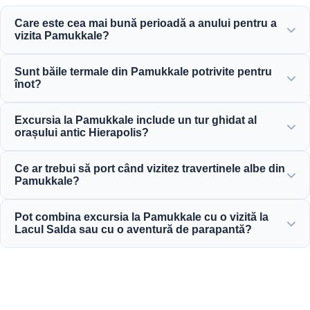
Care este cea mai bună perioadă a anului pentru a
vizita Pamukkale?
Pamukkale este frumoasă pe tot parcursul anului, dar
Sunt băile termale din Pamukkale potrivite pentru
primăvara (aprilie-iunie) și toamna (septembrie-noiembrie)
înot?
oferă cea mai plăcută vreme pentru a explora terasele albe
și ruinele antice Hierapolis.
Da! Apele termale de la travertine și Piscina Antică a
Excursia la Pamukkale include un tur ghidat al
Cleopatrei sunt bogate în minerale și menținute la o
orașului antic Hierapolis?
temperatură caldă și relaxantă, perfectă pentru înot.
Da, toate excursiile noastre la Pamukkale includ un tur
Ce ar trebui să port când vizitez travertinele albe din
ghidat profesionist al Hierapolisului, care cuprinde teatrul
Pamukkale?
antic, necropola și ruinele istorice.
Pentru a proteja delicatul calcar, trebuie să mergi desculț
Pot combina excursia la Pamukkale cu o vizită la
pe travertinele albe. Poartă încălțăminte confortabilă de
Lacul Salda sau cu o aventură de parapantă?
mers pe jos pentru Hierapolis și adu cu tine costum de
baie, prosop și cremă de protecție solară.
Absolut! Moonstar Tur oferă pachete combinate excelente,
care includ excursia la Pamukkale cu zboruri de parapantă
tandem și vizite la Lacul Salda, adaptate bugetului tău.