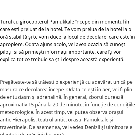
Turul cu girocopterul Pamukkale începe din momentul în
care ești preluat de la hotel. Te vom prelua de la hotel la o
oră stabilită și te vom duce la locul de decolare, care este în
apropiere. Odată ajuns acolo, vei avea ocazia să cunoști
piloții și să primești informații importante, care îți vor
explica tot ce trebuie să știi despre această experiență.
Pregătește-te să trăiești o experiență cu adevărat unică pe
măsură ce decolarea începe. Odată ce ești în aer, vei fi plin
de entuziasm și adrenalină. În general, zborul durează
aproximativ 15 până la 20 de minute, în funcție de condițiile
meteorologice. În acest timp, vei putea observa orașul
antic Hierapolis, teatrul antic, orașul Pamukkale și
travertinele. De asemenea, vei vedea Denizli și uimitoarele
plantații de măslini din zonă.