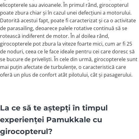
elicopterele sau avioanele. În primul rând, girocopterul
poate zbura chiar și în cazul unei defecțiuni a motorului.
Datorită acestui fapt, poate fi caracterizat și ca o activitate
de parasailing, deoarece palele rotative continuă să se
rotească indiferent de motor. În al doilea rând,
girocopterele pot zbura la viteze foarte mici, cum ar fi 25
de noduri, ceea ce le face ideale pentru cei care doresc să
se bucure de priveliști. În cele din urmă, girocopterele sunt
mai puțin afectate de turbulențe, o caracteristică care
oferă un plus de confort atât pilotului, cât și pasagerului.
La ce să te aștepți în timpul
experienței Pamukkale cu
girocopterul?