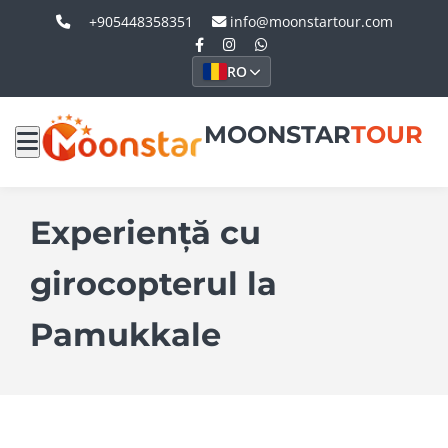
+905448358351
info@moonstartour.com
RO
MOONSTAR
TOUR
Experiență cu
girocopterul la
Pamukkale