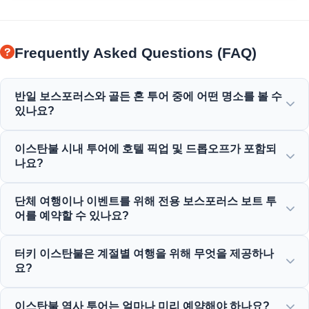
Frequently Asked Questions (FAQ)
반일 보스포러스와 골든 혼 투어 중에 어떤 명소를 볼 수
있나요?
골든 혼, 보스포러스 다리, 돌마바흐체 궁전, 오르타쾨이 모스
이스탄불 시내 투어에 호텔 픽업 및 드롭오프가 포함되
크, 루멜리 히사르 요새, 우아한 오스만 저택의 멋진 전망을 즐
나요?
기실 수 있습니다.
네, 술탄아흐멧, 탁심 및 주변 지역의 중앙에 위치한 호텔에서
단체 여행이나 이벤트를 위해 전용 보스포러스 보트 투
편리한 픽업 및 드롭오프 서비스를 제공합니다.
어를 예약할 수 있나요?
네! 문스타 투어는 맞춤형 요트 차터, 기업 이벤트 및 전용 보
터키 이스탄불은 계절별 여행을 위해 무엇을 제공하나
스포러스 저녁 크루즈를 제공하여 기업 여행 관리에 특화되어
요?
있습니다.
이스탄불은 봄 튤립 축제부터 여름 보트 여행, 역사적인 겨울
이스탄불 역사 투어는 얼마나 미리 예약해야 하나요?