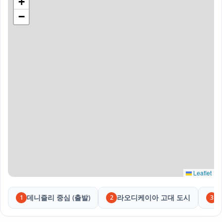
+
−
Leaflet
데니즐리 중심 (출발)
라오디케이아 고대 도시
1
2
3