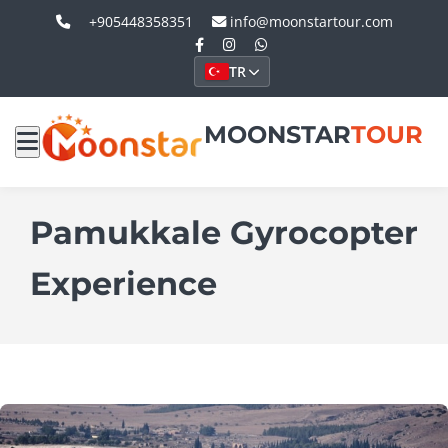
+905448358351
info@moonstartour.com
TR
MOONSTAR
TOUR
Pamukkale Gyrocopter
Experience