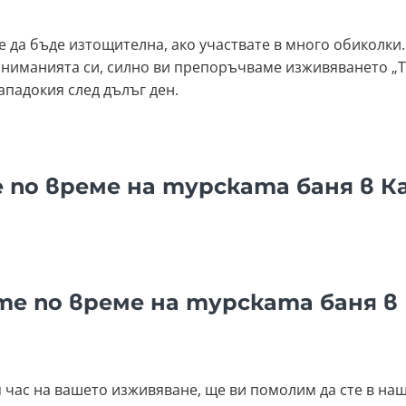
 да бъде изтощителна, ако участвате в много обиколки. 
ниманията си, силно ви препоръчваме изживяването „Тур
ападокия след дълъг ден.
 по време на турската баня в К
те по време на турската баня в
 час на вашето изживяване, ще ви помолим да сте в наш