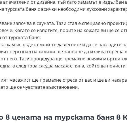
е впечатлени от дизайна, тъй като хамамът е издълбан
на турската баня с всички необходими луксозни характе
ане започва в сауната. Тази стая е специално проектира
вече. Когато се изпотите, порите на кожата ви ще се от
 от турската баня.
ъл камък, където можете да легнете и да се насладите н
ят персонал на хамама ще започне да излива гореща в
 от него. Тази процедура ще премахне всички мъртви кле
Веднага след това следва масаж с пяна, който да почисти
ият масажист ще премахне стреса от вас и ще ви накара
нето ще се чувствате възстановени.
о в цената на турската баня в 