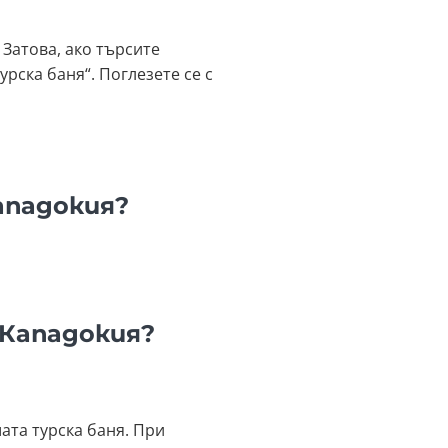
Затова, ако търсите
ска баня“. Поглезете се с
ападокия?
 Кападокия?
ата турска баня. При