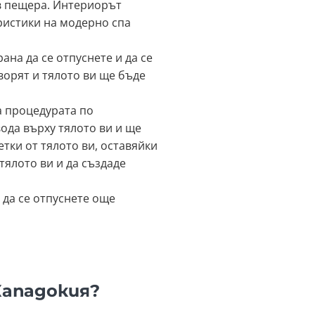
 в пещера. Интериорът
ристики на модерно спа
на да се отпуснете и да се
ворят и тялото ви ще бъде
а процедурата по
ода върху тялото ви и ще
тки от тялото ви, оставяйки
 тялото ви и да създаде
 да се отпуснете още
Кападокия?