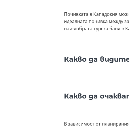
Почивката в Кападокия може
идеалната почивка между за
най-добрата турска баня в К
Какво да видите
Какво да очаква
В зависимост от планирания