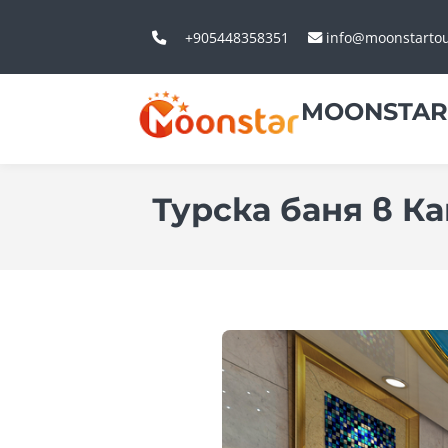
+905448358351
info@moonstarto
MOONSTAR
Турска баня в К