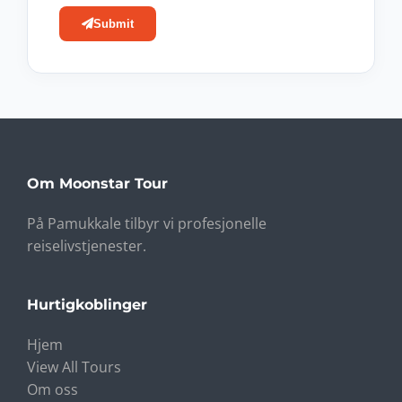
Submit
Om Moonstar Tour
På Pamukkale tilbyr vi profesjonelle
reiselivstjenester.
Hurtigkoblinger
Hjem
View All Tours
Om oss