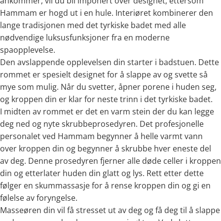
ankommer, vil du bli imponert over designet, ettersom
Hammam er hogd ut i en hule. Interiøret kombinerer den
lange tradisjonen med det tyrkiske badet med alle
nødvendige luksusfunksjoner fra en moderne
spaopplevelse.
Den avslappende opplevelsen din starter i badstuen. Dette
rommet er spesielt designet for å slappe av og svette så
mye som mulig. Når du svetter, åpner porene i huden seg,
og kroppen din er klar for neste trinn i det tyrkiske badet.
I midten av rommet er det en varm stein der du kan legge
deg ned og nyte skrubbeprosedyren. Det profesjonelle
personalet ved Hammam begynner å helle varmt vann
over kroppen din og begynner å skrubbe hver eneste del
av deg. Denne prosedyren fjerner alle døde celler i kroppen
din og etterlater huden din glatt og lys. Rett etter dette
følger en skummassasje for å rense kroppen din og gi en
følelse av foryngelse.
Masseøren din vil få stresset ut av deg og få deg til å slappe