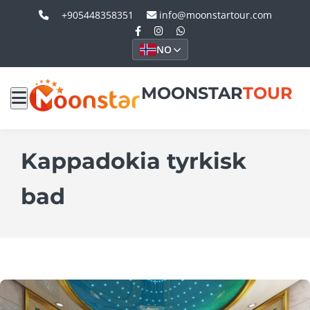
+905448358351
info@moonstartour.com
NO
MOONSTAR
TOUR
Kappadokia tyrkisk
bad