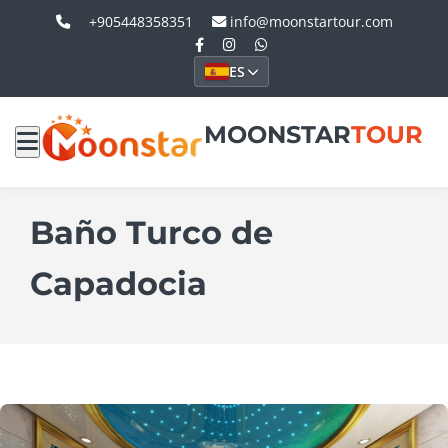
+905448358351
info@moonstartour.com
ES
MOONSTAR
TOUR
Baño Turco de
Capadocia