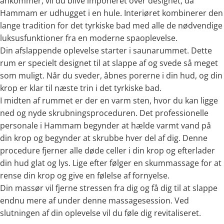
ankommer, vil du blive imponeret over designet, da
Hammam er udhugget i en hule. Interiøret kombinerer den
lange tradition for det tyrkiske bad med alle de nødvendige
luksusfunktioner fra en moderne spaoplevelse.
Din afslappende oplevelse starter i saunarummet. Dette
rum er specielt designet til at slappe af og svede så meget
som muligt. Når du sveder, åbnes porerne i din hud, og din
krop er klar til næste trin i det tyrkiske bad.
I midten af rummet er der en varm sten, hvor du kan ligge
ned og nyde skrubningsproceduren. Det professionelle
personale i Hammam begynder at hælde varmt vand på
din krop og begynder at skrubbe hver del af dig. Denne
procedure fjerner alle døde celler i din krop og efterlader
din hud glat og lys. Lige efter følger en skummassage for at
rense din krop og give en følelse af fornyelse.
Din massør vil fjerne stressen fra dig og få dig til at slappe
endnu mere af under denne massagesession. Ved
slutningen af din oplevelse vil du føle dig revitaliseret.