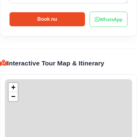
WhatsApp
Book nu
Interactive Tour Map & Itinerary
+
−