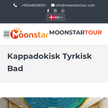
+905448358351
info@moonstartour.com
DA
MOONSTAR
TOUR
Kappadokisk Tyrkisk
Bad