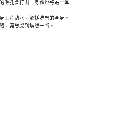
的毛孔會打開，身體也將為土耳
身上澆熱水，並搓洗您的全身。
體，讓您感到煥然一新。