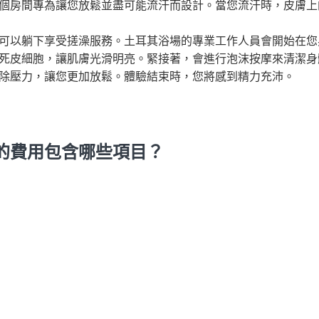
個房間專為讓您放鬆並盡可能流汗而設計。當您流汗時，皮膚上
可以躺下享受搓澡服務。土耳其浴場的專業工作人員會開始在您
死皮細胞，讓肌膚光滑明亮。緊接著，會進行泡沫按摩來清潔身
除壓力，讓您更加放鬆。體驗結束時，您將感到精力充沛。
的費用包含哪些項目？