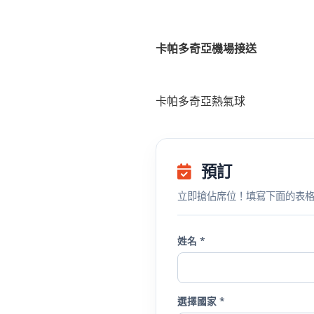
卡帕多奇亞機場接送
卡帕多奇亞熱氣球
預訂
立即搶佔席位！填寫下面的表
姓名 *
選擇國家 *