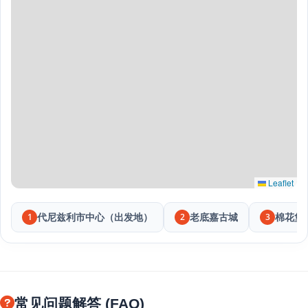
Leaflet
代尼兹利市中心（出发地）
老底嘉古城
棉花堡
1
2
3
常见问题解答 (FAQ)