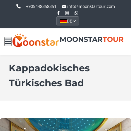
+905448358351
info@moonstartour.com
DE
MOONSTAR
TOUR
Kappadokisches
Türkisches Bad