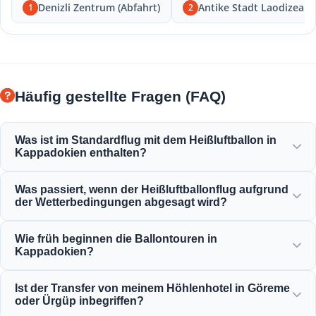
Denizli Zentrum (Abfahrt)
Antike Stadt Laodizea
1
2
Häufig gestellte Fragen (FAQ)
Was ist im Standardflug mit dem Heißluftballon in
Kappadokien enthalten?
Der Standardflug beinhaltet Hoteltransfers, ein leichtes
Was passiert, wenn der Heißluftballonflug aufgrund
Frühstück vor dem Flug, eine einstündige Ballonfahrt über
der Wetterbedingungen abgesagt wird?
die Feenkamine, eine Champagner-Toast-Feier und ein
persönliches Flugzertifikat.
Sicherheit hat für uns oberste Priorität. Sollten Flüge
Wie früh beginnen die Ballontouren in
aufgrund von Wind oder Wetterbedingungen abgesagt
Kappadokien?
werden, erhalten Sie eine vollständige Rückerstattung oder
eine kostenlose Umbuchung auf den nächsten verfügbaren
Die Ballontouren beginnen sehr früh am Morgen, in der
Ist der Transfer von meinem Höhlenhotel in Göreme
Tag.
Regel vor der Dämmerung (zwischen 4:30 und 5:30 Uhr, je
oder Ürgüp inbegriffen?
nach Jahreszeit), um den schönen Sonnenaufgang aus der