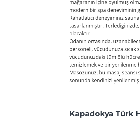
mağaranın içine oyulmuş olma
modern bir spa deneyiminin gere
Rahatlatıcı deneyiminiz saun
tasarlanmıştır. Terlediğinizd
olacaktır.
Odanın ortasında, uzanabileceğ
personeli, vücudunuza sıcak 
vücudunuzdaki tüm ölü hücrele
temizlemek ve bir yenilenme hi
Masözünüz, bu masaj seansı sı
sonunda kendinizi yenilenmiş 
Kapadokya Türk H