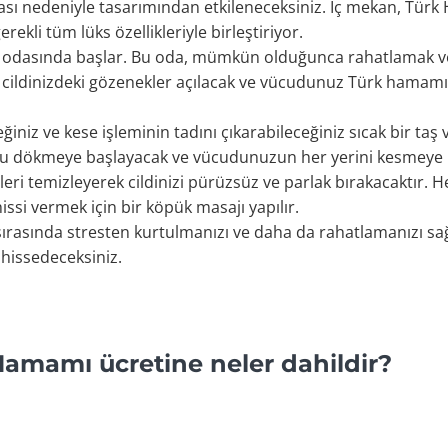
sı nedeniyle tasarımından etkileneceksiniz. İç mekan, Türk
kli tüm lüks özellikleriyle birleştiriyor.
a odasında başlar. Bu oda, mümkün olduğunca rahatlamak ve 
e, cildinizdeki gözenekler açılacak ve vücudunuz Türk hamamı
iniz ve kese işleminin tadını çıkarabileceğiniz sıcak bir ta
su dökmeye başlayacak ve vücudunuzun her yerini kesmeye b
ri temizleyerek cildinizi pürüzsüz ve parlak bırakacaktır
ssi vermek için bir köpük masajı yapılır.
rasında stresten kurtulmanızı ve daha da rahatlamanızı sağ
hissedeceksiniz.
amamı ücretine neler dahildir?