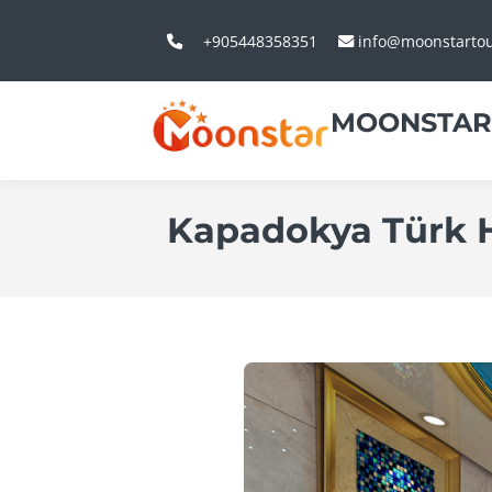
+905448358351
info@moonstarto
MOONSTAR
Kapadokya Türk