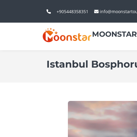
+905448358351
info@moonstarto
MOONSTAR
Istanbul Bosphor