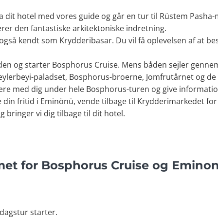
a dit hotel med vores guide og går en tur til Rüstem Pasha
rerer den fantastiske arkitektoniske indretning.
, også kendt som Krydderibasar. Du vil få oplevelsen af at 
den og starter Bosphorus Cruise. Mens båden sejler genne
Beylerbeyi-paladset, Bosphorus-broerne, Jomfrutårnet og d
være med dig under hele Bosphorus-turen og give informatio
e din fritid i Eminönü, vende tilbage til Krydderimarkedet fo
bringer vi dig tilbage til dit hotel.
et for Bosphorus Cruise og Eminon
ldagstur starter.