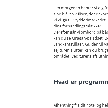
Om morgenen henter vi dig fr
sine blå Iznik-fliser, der deko
Vi vil gå til Krydderimarkedet
dine forhandlingstaktikker.
Derefter går vi ombord på bå
kan du se Çırağan-paladset, 
vandkantsvillaer. Guiden vil 
sejlturen slutter, kan du brug
området. Ved turens afslutning 
Hvad er programm
Afhentning fra dit hotel og he