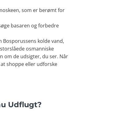
-moskeen, som er berømt for
besøge basaren og forbedre
m Bosporussens kolde vand,
e storslåede osmanniske
n om de udsigter, du ser. Når
r at shoppe eller udforske
u Udflugt?