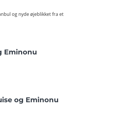
anbul og nyde øjeblikket fra et
og Eminonu
uise og Eminonu