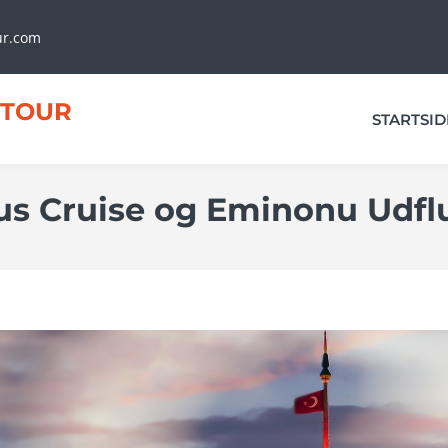
ur.com
TOUR
STARTSID
us Cruise og Eminonu Udfl