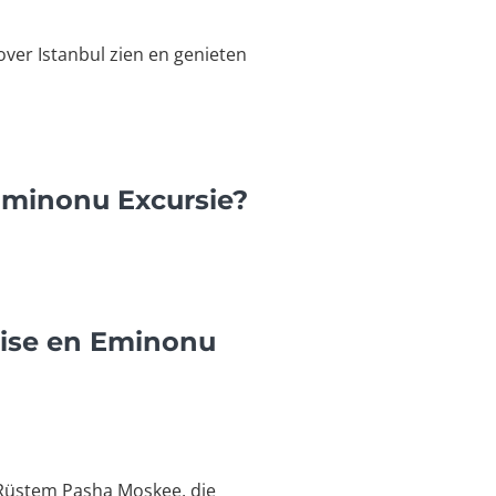
 over Istanbul zien en genieten
 Eminonu Excursie?
uise en Eminonu
e Rüstem Pasha Moskee, die