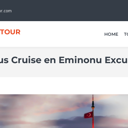
ur.com
TOUR
HOME
T
us Cruise en Eminonu Excu