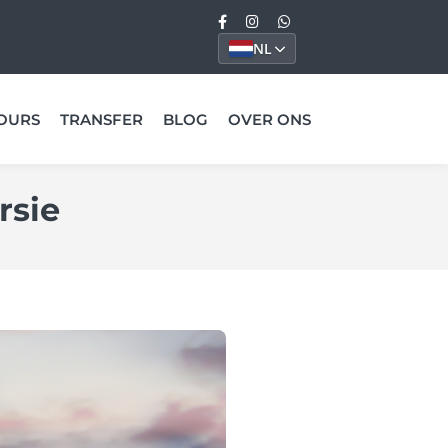
NL
OURS
TRANSFER
BLOG
OVER ONS
rsie