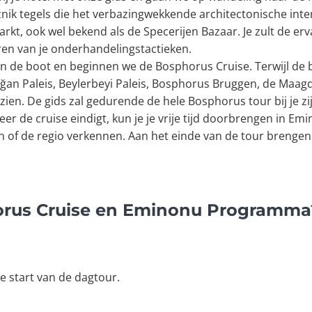
ik tegels die het verbazingwekkende architectonische inter
kt, ook wel bekend als de Specerijen Bazaar. Je zult de e
ren van je onderhandelingstactieken.
 de boot en beginnen we de Bosphorus Cruise. Terwijl de b
ağan Paleis, Beylerbeyi Paleis, Bosphorus Bruggen, de Maa
n. De gids zal gedurende de hele Bosphorus tour bij je zi
neer de cruise eindigt, kun je je vrije tijd doorbrengen in E
 of de regio verkennen. Aan het einde van de tour brengen w
orus Cruise en Eminonu Programma
de start van de dagtour.