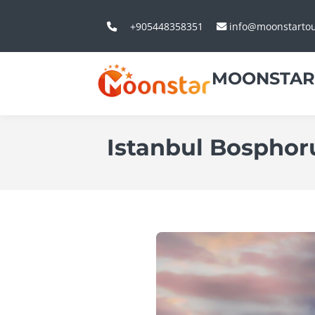
+905448358351
info@moonstarto
MOONSTAR
Istanbul Bosphor