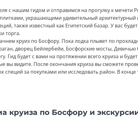
еля с нашим гидом и отправимся на прогулку к мечети 
плитками, украшающими удивительный архитектурный 
ций, также известный как Египетский базар. У вас буде
и торга.
начнем круиз по Босфору. Пока лодка плывет по прохла
раган, дворец Бейлербейи, Босфорские мосты, Девичью
у. Гид будет с вами на протяжении всего круиза и буде
е вы видите. После окончания круиза вы сможете пров
к специй за покупками или исследовать район. В конце 
а круиза по Босфору и экскурси