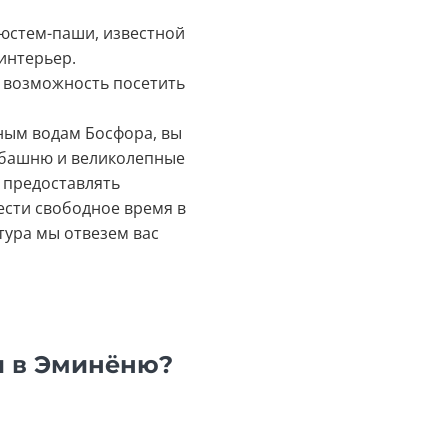
Рюстем-паши, известной
интерьер.
т возможность посетить
дным водам Босфора, вы
 башню и великолепные
т предоставлять
ести свободное время в
тура мы отвезем вас
и в Эминёню?