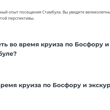
жный опыт посещения Стамбула. Вы увидите великолепн
угой перспективы.
ть во время круиза по Босфору и
буле?
время круиза по Босфору и экску