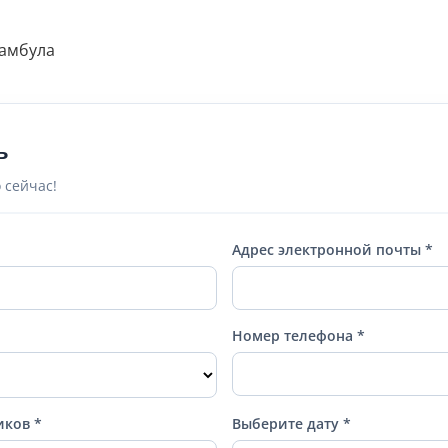
тамбула
ь
 сейчас!
Адрес электронной почты *
Номер телефона *
иков *
Выберите дату *