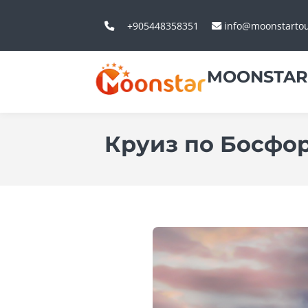
+905448358351
info@moonstarto
MOONSTAR
Круиз по Босфор