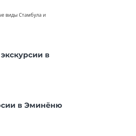
ые виды Стамбула и
 экскурсии в
рсии в Эминёню