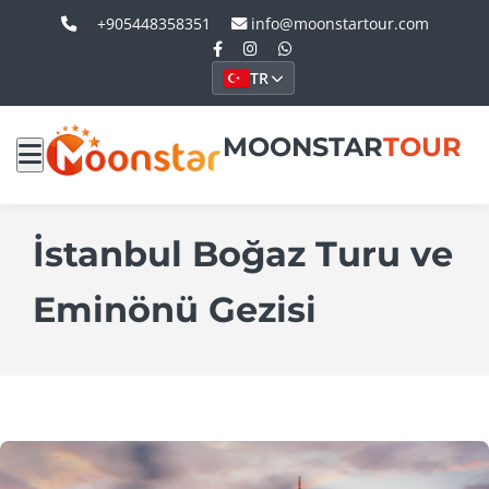
+905448358351
info@moonstartour.com
TR
MOONSTAR
TOUR
İstanbul Boğaz Turu ve
Eminönü Gezisi