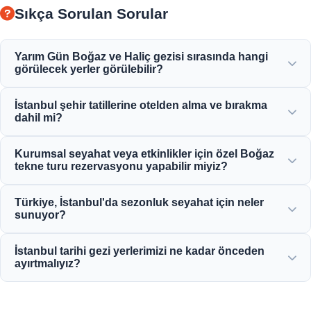
Sıkça Sorulan Sorular
Yarım Gün Boğaz ve Haliç gezisi sırasında hangi
görülecek yerler görülebilir?
Haliç, Boğaziçi Köprüsü, Dolmabahçe Sarayı, Ortaköy
İstanbul şehir tatillerine otelden alma ve bırakma
Camii, Rumeli Hisarı ve zarif Osmanlı konaklarının
dahil mi?
muhteşem manzarasının keyfine varacaksınız.
Evet, Sultanahmet, Taksim ve çevre bölgelerdeki merkezi
Kurumsal seyahat veya etkinlikler için özel Boğaz
konumdaki otellerden uygun otel alma ve bırakma hizmeti
tekne turu rezervasyonu yapabilir miyiz?
sağlıyoruz.
Evet! Moonstar Tour, kişiye özel yat kiralama, kurumsal
Türkiye, İstanbul'da sezonluk seyahat için neler
etkinlikler ve özel Boğaz akşam yemeği gezileri sunarak
sunuyor?
kurumsal seyahat yönetimi konusunda uzmanlaşmıştır.
İstanbul, bahar lale festivallerinden yaz gezilerine, tarihi kış
İstanbul tarihi gezi yerlerimizi ne kadar önceden
gezilerinden zengin mutfak turlarına kadar yılın 12 ayı
ayırtmalıyız?
muhteşem cazibe merkezleri sunuyor.
Ayasofya ve Topkapı Sarayı gibi popüler turistik
mekanların müsaitliğini garanti altına almak için yüksek