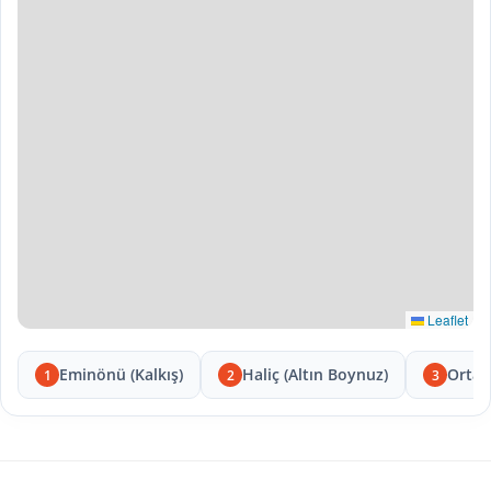
Leaflet
Eminönü (Kalkış)
Haliç (Altın Boynuz)
Ortak
1
2
3