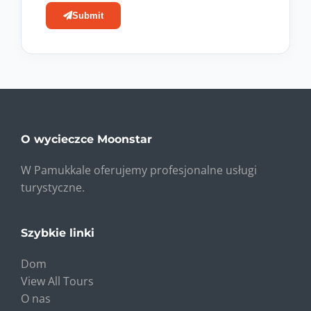
Submit
O wycieczce Moonstar
W Pamukkale oferujemy profesjonalne usługi
turystyczne.
Szybkie linki
Dom
View All Tours
O nas