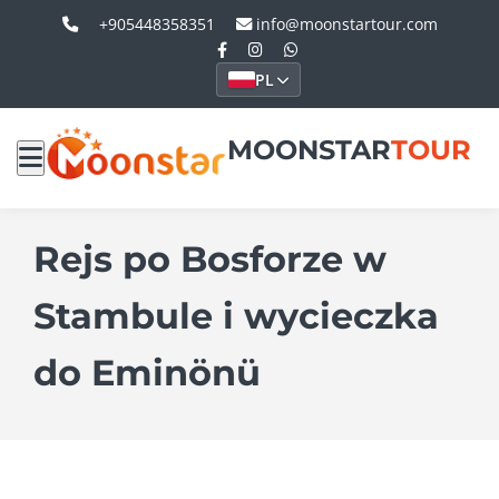
+905448358351
info@moonstartour.com
PL
MOONSTAR
TOUR
Rejs po Bosforze w
Stambule i wycieczka
do Eminönü