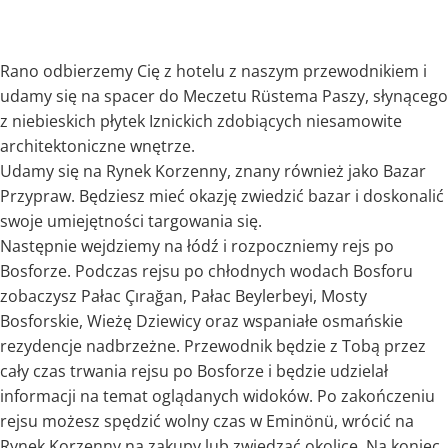
Rano odbierzemy Cię z hotelu z naszym przewodnikiem i
udamy się na spacer do Meczetu Rüstema Paszy, słynącego
z niebieskich płytek Iznickich zdobiących niesamowite
architektoniczne wnętrze.
Udamy się na Rynek Korzenny, znany również jako Bazar
Przypraw. Będziesz mieć okazję zwiedzić bazar i doskonalić
swoje umiejętności targowania się.
Następnie wejdziemy na łódź i rozpoczniemy rejs po
Bosforze. Podczas rejsu po chłodnych wodach Bosforu
zobaczysz Pałac Çırağan, Pałac Beylerbeyi, Mosty
Bosforskie, Wieżę Dziewicy oraz wspaniałe osmańskie
rezydencje nadbrzeżne. Przewodnik będzie z Tobą przez
cały czas trwania rejsu po Bosforze i będzie udzielał
informacji na temat oglądanych widoków. Po zakończeniu
rejsu możesz spędzić wolny czas w Eminönü, wrócić na
Rynek Korzenny na zakupy lub zwiedzać okolicę. Na koniec