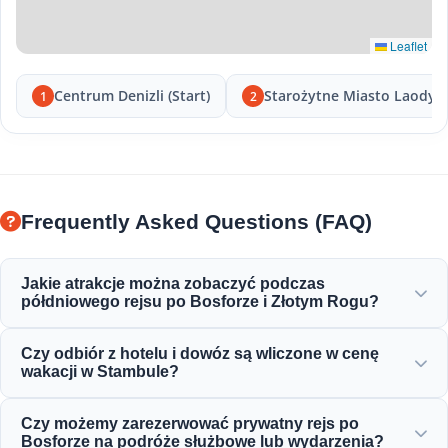
Leaflet
Centrum Denizli (Start)
Starożytne Miasto Laodyc
1
2
Frequently Asked Questions (FAQ)
Jakie atrakcje można zobaczyć podczas
półdniowego rejsu po Bosforze i Złotym Rogu?
Będziesz cieszyć się wspaniałym widokiem Złotego Rogu,
Czy odbiór z hotelu i dowóz są wliczone w cenę
Mostu Bosforskiego, Pałacu Dolmabahçe, Meczetu
wakacji w Stambule?
Ortaköy, Zamku Rumeli i eleganckich osmańskich
rezydencji.
Tak, zapewniamy dogodny odbiór i dowóz z centralnie
Czy możemy zarezerwować prywatny rejs po
położonych hoteli w Sultanahmet, Taksim i okolicznych
Bosforze na podróże służbowe lub wydarzenia?