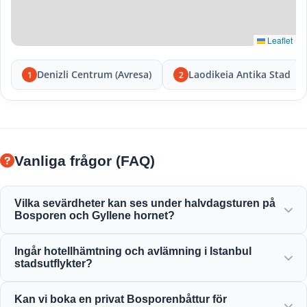
Leaflet
Denizli Centrum (Avresa)
Laodikeia Antika Stad
1
2
Vanliga frågor (FAQ)
Vilka sevärdheter kan ses under halvdagsturen på
Bosporen och Gyllene hornet?
Du kommer att njuta av den fantastiska utsikten över
Ingår hotellhämtning och avlämning i Istanbul
Gyllene hornet, Bosporenbron, Dolmabahçepalatset,
stadsutflykter?
Ortaköymoskén, Rumelihisaren och eleganta osmanska
herrgårdar.
Ja, vi erbjuder bekväm hotellhämtning och avlämning från
Kan vi boka en privat Bosporenbåttur för
centralt belägna hotell i Sultanahmet, Taksim och