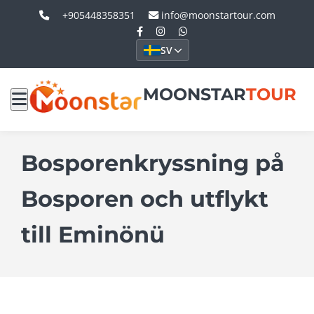
+905448358351
info@moonstartour.com
SV
MOONSTAR
TOUR
Bosporenkryssning på
Bosporen och utflykt
till Eminönü