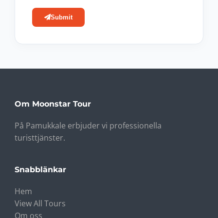
Submit
Om Moonstar Tour
På Pamukkale erbjuder vi professionella
turisttjänster.
Snabblänkar
Hem
View All Tours
Om oss