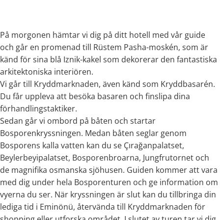
På morgonen hämtar vi dig på ditt hotell med vår guide
och går en promenad till Rüstem Pasha-moskén, som är
känd för sina blå Iznik-kakel som dekorerar den fantastiska
arkitektoniska interiören.
Vi går till Kryddmarknaden, även känd som Kryddbasarén.
Du får uppleva att besöka basaren och finslipa dina
förhandlingstaktiker.
Sedan går vi ombord på båten och startar
Bosporenkryssningen. Medan båten seglar genom
Bosporens kalla vatten kan du se Çırağanpalatset,
Beylerbeyipalatset, Bosporenbroarna, Jungfrutornet och
de magnifika osmanska sjöhusen. Guiden kommer att vara
med dig under hela Bosporenturen och ge information om
vyerna du ser. När kryssningen är slut kan du tillbringa din
lediga tid i Eminönü, återvända till Kryddmarknaden för
shopping eller utforska området. I slutet av turen tar vi dig