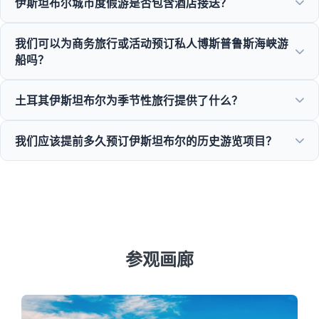
伊斯坦布尔城市度假游是否包含酒店接送？
奥塔科伊清真寺、鲁梅利堡垒以及优雅的奥斯曼豪宅的壮丽景
色。
是的，我们从苏丹艾哈迈德、塔克西姆及周边地区的中心酒店
我们可以为商务旅行或活动预订私人博斯普鲁斯海峡游
提供便捷的酒店接送服务。
船吗？
可以！Moonstar Tour提供定制游艇租赁、商务活动和私人博
土耳其伊斯坦布尔为季节性旅行提供了什么？
斯普鲁斯晚餐巡航，专注于商务旅行管理。
伊斯坦布尔全年12个月都提供出色的景点，从春季的郁金香
我们应该提前多久预订伊斯坦布尔的历史游览项目？
节到夏季的游船之旅，再到历史性的冬季旅行和丰富的美食之
旅。
为了确保热门景点如圣索菲亚大教堂和托普卡帕宫的可用性，
我们建议在旺季至少提前3到7天预订。
参观画廊