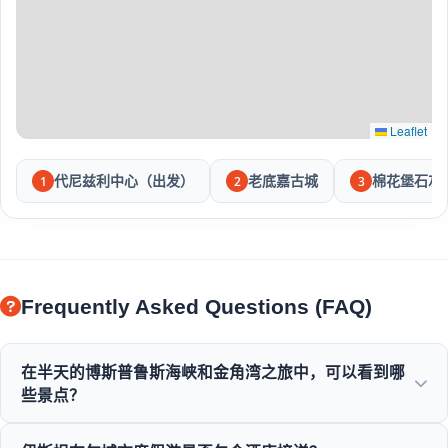
Leaflet
代尼兹利中心（出发）
老底嘉古城
棉花堡石灰
1
2
3
Frequently Asked Questions (FAQ)
在半天的博斯普鲁斯海峡和金角湾之旅中，可以看到哪
些景点？
您将欣赏到金角湾、博斯普鲁斯海峡大桥、多尔玛巴赫切宫、