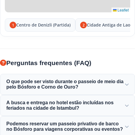
Leaflet
Centro de Denizli (Partida)
Cidade Antiga de Laodi
1
2
Perguntas frequentes (FAQ)
O que pode ser visto durante o passeio de meio dia
pelo Bósforo e Corno de Ouro?
Você aproveitará a vista magnífica do Corno de Ouro, da
A busca e entrega no hotel estão incluídas nos
Ponte do Bósforo, do Palácio de Dolmabahçe, da Mesquita
feriados na cidade de Istambul?
de Ortaköy, do Castelo de Rumeli e das elegantes mansões
otomanas.
Sim, oferecemos serviço conveniente de busca e entrega
Podemos reservar um passeio privativo de barco
em hotéis localizados centralmente em áreas como
no Bósforo para viagens corporativas ou eventos?
Sultanahmet, Taksim e regiões adjacentes.