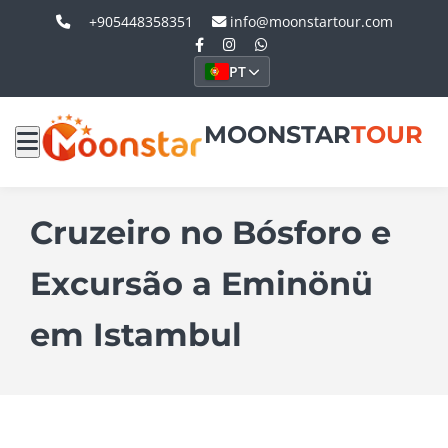
+905448358351
info@moonstartour.com
PT
MOONSTAR
TOUR
Cruzeiro no Bósforo e
Excursão a Eminönü
em Istambul