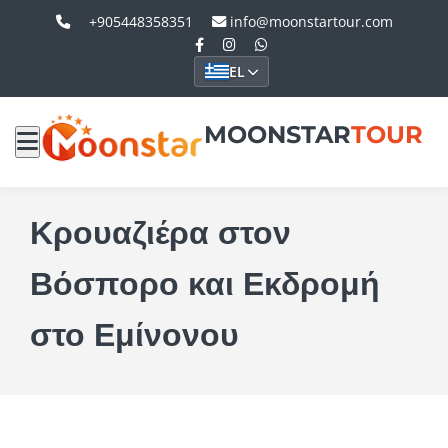
+905448358351
info@moonstartour.com
EL
MOONSTAR
TOUR
Κρουαζιέρα στον
Βόσπορο και Εκδρομή
στο Εμίνονου