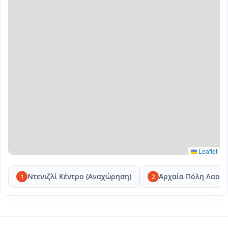
Leaflet
Ντενιζλί Κέντρο (Αναχώρηση)
Αρχαία Πόλη Λαοδί
1
2