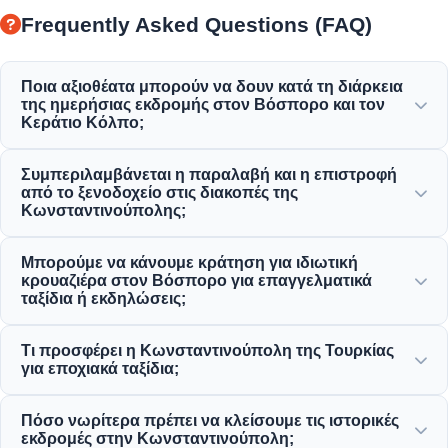
Frequently Asked Questions (FAQ)
Ποια αξιοθέατα μπορούν να δουν κατά τη διάρκεια
της ημερήσιας εκδρομής στον Βόσπορο και τον
Κεράτιο Κόλπο;
Θα απολαύσετε την υπέροχη θέα του Κεράτιου Κόλπου,
Συμπεριλαμβάνεται η παραλαβή και η επιστροφή
της Γέφυρας του Βοσπόρου, του Παλατιού
από το ξενοδοχείο στις διακοπές της
Ντολμαμπαχτσέ, του Τζαμιού Ορτάκιοϊ, του Φρουρίου
Κωνσταντινούπολης;
Ρούμελι και των κομψών οθωμανικών αρχοντικών.
Ναι, παρέχουμε βολική υπηρεσία παραλαβής και
Μπορούμε να κάνουμε κράτηση για ιδιωτική
επιστροφής από κεντρικά ξενοδοχεία σε περιοχές όπως
κρουαζιέρα στον Βόσπορο για επαγγελματικά
το Σουλταναχμέτ, το Ταξίμ και τις γύρω περιοχές.
ταξίδια ή εκδηλώσεις;
Ναι! Η Moonstar Tour ειδικεύεται στη διαχείριση
Τι προσφέρει η Κωνσταντινούπολη της Τουρκίας
εταιρικών ταξιδιών, προσφέροντας ενοικίαση ιδιωτικών
για εποχιακά ταξίδια;
σκαφών, εταιρικές εκδηλώσεις και ιδιωτικές κρουαζιέρες
δείπνου στον Βόσπορο.
Η Κωνσταντινούπολη προσφέρει υπέροχα αξιοθέατα όλο
Πόσο νωρίτερα πρέπει να κλείσουμε τις ιστορικές
το χρόνο, από ανοιξιάτικα φεστιβάλ τουλίπας μέχρι
εκδρομές στην Κωνσταντινούπολη;